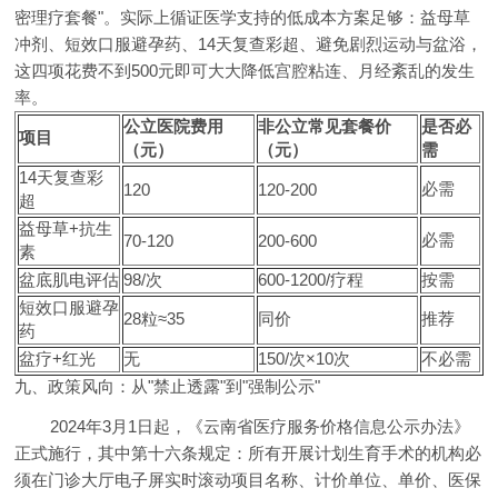
密理疗套餐"。实际上循证医学支持的低成本方案足够：益母草
冲剂、短效口服避孕药、14天复查彩超、避免剧烈运动与盆浴，
这四项花费不到500元即可大大降低宫腔粘连、月经紊乱的发生
率。
公立医院费用
非公立常见套餐价
是否必
项目
（元）
（元）
需
14天复查彩
必需
120
120-200
超
益母草+抗生
必需
70-120
200-600
素
盆底肌电评估
98/次
600-1200/疗程
按需
短效口服避孕
28粒≈35
同价
推荐
药
盆疗+红光
无
150/次×10次
不必需
九、政策风向：从"禁止透露"到"强制公示"
2024年3月1日起，《云南省医疗服务价格信息公示办法》
正式施行，其中第十六条规定：所有开展计划生育手术的机构必
须在门诊大厅电子屏实时滚动项目名称、计价单位、单价、医保