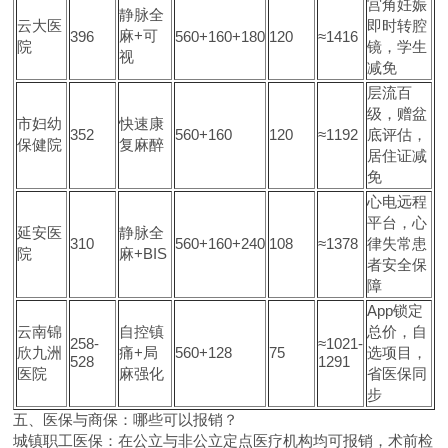
宫角妊娠
静脉全
云大医
即时转腔
麻+可
396
560+160+180
120
≈1416
院
镜，学生
视
减免
层流百
级，赠盆
市妇幼
快速康
352
560+160
120
≈1192
底评估，
保健院
复麻醉
居住证减
免
心电远程
平台，心
延安医
静脉全
310
560+160+240
108
≈1378
律失常患
院
麻+BIS
者安全保
障
App锁定
云南锦
自控镇
总价，自
258-
≈1021-
欣九洲
痛+局
560+128
75
选项目，
528
1291
医院
麻强化
省医保同
步
五、医保与商保：哪些可以报销？
城镇职工医保：在公立与非公立定点医疗机构均可报销，术前检