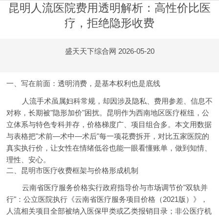
昆明人流医院费用透明解析：高性价比医
疗，拒绝隐形收费
盛天天下综合网
2026-05-20
一、写在前面：透明消费，是基本权利也是底线
人流手术虽属妇科常规，却因涉及隐私、费用参差、信息不
对称，长期被"隐形加价"困扰。昆明作为西南地区医疗枢纽，公
立体系与特色专科并存，价格梯度广、项目组合多。本文用数据
与表格把"术前—术中—术后"每一项花费拆开，对比五家医院的
真实执行价，让女性在情绪低谷也能一眼看懂账单，做到知情、
理性、安心。
二、昆明市医疗收费框架与价格形成机制
云南省医疗服务价格实行政府指导价与市场调节价"双轨并
行"：公立医院执行《云南省医疗服务项目价格（2021版）》，
人流相关项目全部被纳入医保甲类或乙类报销目录；非公医疗机