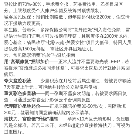
查按比例70%-80%，手术费全报，药品费按甲、乙类目录区
分。上限额度受个人账户余额及统筹封顶线限制。
城乡居民医保：报销比例略低，但年度起付线仅200元，住院情
况下援助力度更高。
学生险、普惠保：多家保险公司将"意外妊娠"列入责任免除，需
提供计生部门证明才可改按疾病理赔，且额度多在2000元以内。
爱心基金：省民政厅"七彩云南·关爱女性"项目为低保、特困人员
提供最高1500元补贴，需社区开具困难证明。
六、常见隐形消费"坑位"与避坑指南
用"宫颈修复"捆绑加价
——正常人流并不需要激光或LEEP，若
被提示"宫颈糜烂必须同步修复"，可要求出院后另行就诊并索回
病历。
夸大盆腔积液
——少量积液在月经前后属生理性，若被要求输液
7天花费上千元，可拒绝并转诊公立影像科复核。
重复彩色多普勒
——同一孕期不需多次阴超，若被要求隔日复
查，可通过云南省医疗影像云平台调阅原图。
代理陪护坐地起价
——正规医院陪护费30-50元/次，黑陪动辄
200元，签署知情同意前确认院内公示清单。
海扶刀、宫腔镜"升级"推销
——孕周<10周且无畸形时，负压吸
宫是金标准。若宫口未开、未经B超定位直接推海扶刀，可视为
过度医疗。