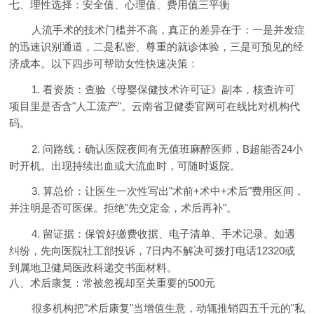
七、理性选择：安全值、心理值、费用值三平衡
人流手术的技术门槛并不高，真正的差异在于：一是并发症
的迅速识别通道，二是私密、尊重的就诊体验，三是可预见的经
济成本。以下四步可帮助女性快速决策：
1. 看资质：查验《母婴保健技术许可证》副本，核查许可
项目里是否含"人工流产"。云南省卫健委官网可在线比对机构代
码。
2. 问路线：确认医院夜间有无值班麻醉医师，B超能否24小
时开机。出现持续出血或大流血时，可随时返院。
3. 算总价：让医生一次性写出"术前+术中+术后"费用区间，
并注明是否可医保。拒绝"先交定金，术后再补"。
4. 留证据：保管好缴费收据、电子清单、手术记录。如遇
纠纷，先向医院社工部投诉，7日内不解决可拨打电话12320或
到属地卫健局医政科递交书面材料。
八、术后康复：常被忽视却至关重要的500元
很多机构把"术后康复"当增值生意，动辄推销四五千元的"私