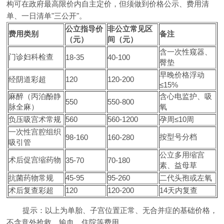
构可在政府最高限价内自主定价，但须做到价格公示、费用清
单、一日清单"三公开"。
公立指导价
非公立常见区
费用类别
备注
（元）
间（元）
含一次性窥器、
门诊妇科检查
18-35
40-100
臀垫
早晚价格浮动
经阴道彩超
120
120-200
≤15%
麻醉（丙泊酚静
含心电监护、吸
550
550-800
脉全麻）
氧
负压吸宫术常规
560
560-1200
孕周≤10周
一次性宫腔组织
按型号分档
98-160
160-280
吸引管
公立多用缩宫
术后促宫缩药物
35-70
70-180
素、益母草
抗菌药物常规
45-95
95-260
二代头孢或左氧
术后复查彩超
120
120-200
14天内复查
提示：以上为单胎、子宫位置正常、无合并症的基础价格，
不含意外抢救、输血、住院等费用。