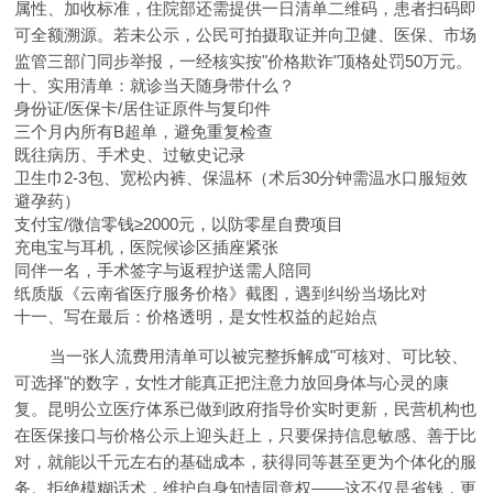
属性、加收标准，住院部还需提供一日清单二维码，患者扫码即
可全额溯源。若未公示，公民可拍摄取证并向卫健、医保、市场
监管三部门同步举报，一经核实按"价格欺诈"顶格处罚50万元。
十、实用清单：就诊当天随身带什么？
身份证/医保卡/居住证原件与复印件
三个月内所有B超单，避免重复检查
既往病历、手术史、过敏史记录
卫生巾2-3包、宽松内裤、保温杯（术后30分钟需温水口服短效
避孕药）
支付宝/微信零钱≥2000元，以防零星自费项目
充电宝与耳机，医院候诊区插座紧张
同伴一名，手术签字与返程护送需人陪同
纸质版《云南省医疗服务价格》截图，遇到纠纷当场比对
十一、写在最后：价格透明，是女性权益的起始点
当一张人流费用清单可以被完整拆解成"可核对、可比较、
可选择"的数字，女性才能真正把注意力放回身体与心灵的康
复。昆明公立医疗体系已做到政府指导价实时更新，民营机构也
在医保接口与价格公示上迎头赶上，只要保持信息敏感、善于比
对，就能以千元左右的基础成本，获得同等甚至更为个体化的服
务。拒绝模糊话术，维护自身知情同意权——这不仅是省钱，更