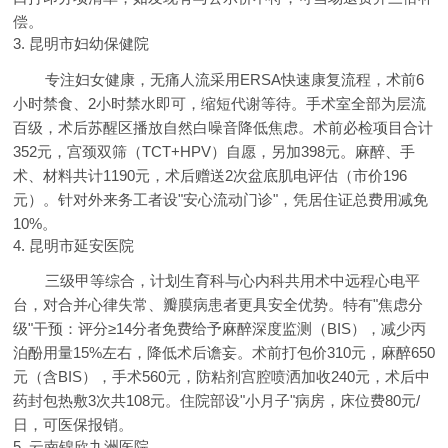
偿。
3. 昆明市妇幼保健院
专注妇女健康，无痛人流采用ERSA快速康复流程，术前6
小时禁食、2小时禁水即可，缩短代谢等待。手术室全部为层流
百级，术后苏醒区播放自然白噪音降低焦虑。术前必检项目合计
352元，宫颈双筛（TCT+HPV）自愿，另加398元。麻醉、手
术、材料共计1190元，术后赠送2次盆底肌电评估（市价196
元）。针对外来务工者设"安心流动门诊"，凭居住证总费用减免
10%。
4. 昆明市延安医院
三级甲等综合，计划生育科与心内科共用术中远程心电平
台，对合并心律失常、瓣膜病患者更具安全优势。特有"焦虑分
级"干预：评分≥14分者免费给予麻醉深度监测（BIS），减少丙
泊酚用量15%左右，降低术后谵妄。术前打包价310元，麻醉650
元（含BIS），手术560元，防粘剂宫腔喷洒加收240元，术后中
药封包热敷3次共108元。住院部设"小月子"病房，床位费80元/
日，可医保报销。
5. 云南锦欣九洲医院