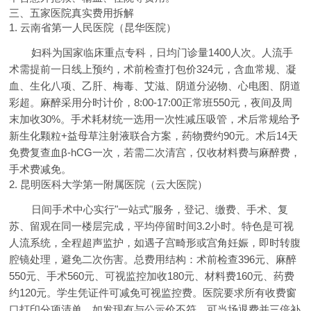
三、五家医院真实费用拆解
1. 云南省第一人民医院（昆华医院）
妇科为国家临床重点专科，日均门诊量1400人次。人流手
术需提前一日线上预约，术前检查打包价324元，含血常规、凝
血、生化八项、乙肝、梅毒、艾滋、阴道分泌物、心电图、阴道
彩超。麻醉采用分时计价，8:00-17:00正常班550元，夜间及周
末加收30%。手术耗材统一选用一次性减压吸管，术后常规给予
新生化颗粒+益母草注射液联合方案，药物费约90元。术后14天
免费复查血β-hCG一次，若需二次清宫，仅收材料费与麻醉费，
手术费减免。
2. 昆明医科大学第一附属医院（云大医院）
日间手术中心实行"一站式"服务，登记、缴费、手术、复
苏、留观在同一楼层完成，平均停留时间3.2小时。特色是可视
人流系统，全程超声监护，如遇子宫畸形或宫角妊娠，即时转腹
腔镜处理，避免二次伤害。总费用结构：术前检查396元、麻醉
550元、手术560元、可视监控加收180元、材料费160元、药费
约120元。学生凭证件可减免可视监控费。医院要求所有收费窗
口打印分项清单，如发现有与公示价不符，可当场退费并三倍补