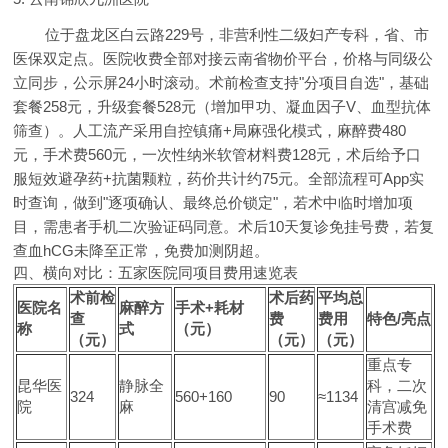
位于盘龙区白云路229号，非营利性二级妇产专科，省、市
医保双定点。医院收费全部对接云南省物价平台，价格与同级公
立同步，公示屏24小时滚动。术前检查支持"分项目自选"，基础
套餐258元，升级套餐528元（增加甲功、凝血因子V、血型抗体
筛查）。人工流产采用自控镇痛+局麻强化模式，麻醉费480
元，手术费560元，一次性纳米软管材料费128元，术后给予口
服短效避孕药+抗菌颗粒，药价共计约75元。全部流程可App实
时查询，做到"逐项确认、最终总价锁定"，若术中临时增加项
目，需患者手机二次验证码同意。术后10天复诊免挂号费，若复
查血hCG未降至正常，免费加测阴超。
四、横向对比：五家医院同项目费用速览表
术前检
术后药
平均总
医院名
麻醉方
手术+耗材
查
费
费用
特色/亮点
称
式
（元）
（元）
（元）
（元）
重点专
昆华医
静脉全
科，二次
324
560+160
90
≈1134
院
麻
清宫减免
手术费