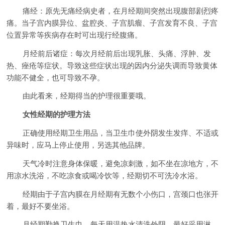
痛经：原先无痛经病史者，在月经期间突然出现腹部剧烈疼
痛。当子宫内膜异位、盆腔炎、子宫肌瘤、子宫发育不良、子宫
位置异常等疾病存在时可出现行经腹痛。
月经前后诸症：每次月经前后出现乳胀、头痛、浮肿、发
热、痤疮等症状。导致这些症状出现的因内分泌失调而导致黄体
功能不健全，也可导致不孕。
由此看来，经期得当的护理很重要哦。
女性经期的护理方法
正确使用经期卫生用品，当卫生巾使外阴发生发痒、不适或
异味时，应马上停止使用，另选其他品牌。
天气冷时注意身体保暖，避免凉刺激，如不坐在凉地方，不
用凉水洗浴，不吃凉食或喝冷饮等，经期切不可洗冷水浴。
经期由于子宫内膜在月经期有无数个小伤口，宫颈口也张开
着，最好不要坐浴。
月经期勤换卫生巾，每天用温热水清洗外阴，最好采用淋