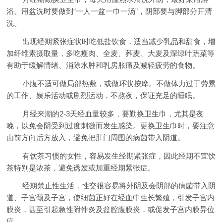
浴。用盆洗时要做到“一人一盆一巾一汤”，阴部要与脚部分开清
洗。
出现经期紧张症状时吃低盐饮食，适当减少乳品和甜食，增
加纤维素摄取量，多吃瘦肉、全麦、荞麦、大麦及深绿叶蔬菜等
有助于缓解情绪、消除水肿和乳房胀痛及减轻疲劳的食物。
小腹不适可做局部热敷，或做环状按摩。不做体力过于劳累
的工作、娱乐活动或剧烈运动，不熬夜，保证充足的睡眠。
月经来潮的2-3天经血量较多，要勤换卫生巾，尤其是夜
晚，以免会阴受到过度刺激而发生感染。更换卫生巾时，要注意
由前方向后方放入，避免把肛门周围的病菌带入阴道。
有饮茶习惯的女性，容易发生经期紧张症，因此经期不宜饮
茶特别是浓茶，避免诱发或加重经期紧张症。
经期禁止性生活，性交很容易将外阴及会阴部的病菌带入阴
道、子宫颈及子宫，使细菌正好在经血中生长繁殖，引发子宫内
膜炎，甚至引起急性附件炎及盆腔腹膜炎，或促发子宫内膜异位
症。