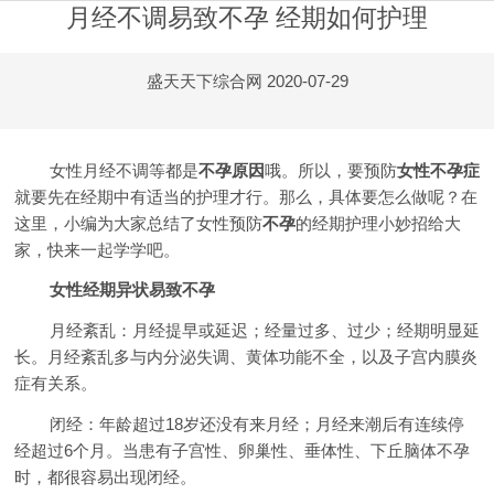
月经不调易致不孕 经期如何护理
盛天天下综合网
2020-07-29
女性月经不调等都是
不孕原因
哦。所以，要预防
女性不孕症
就要先在经期中有适当的护理才行。那么，具体要怎么做呢？在
这里，小编为大家总结了女性预防
不孕
的经期护理小妙招给大
家，快来一起学学吧。
女性经期异状易致不孕
月经紊乱：月经提早或延迟；经量过多、过少；经期明显延
长。月经紊乱多与内分泌失调、黄体功能不全，以及子宫内膜炎
症有关系。
闭经：年龄超过18岁还没有来月经；月经来潮后有连续停
经超过6个月。当患有子宫性、卵巢性、垂体性、下丘脑体不孕
时，都很容易出现闭经。