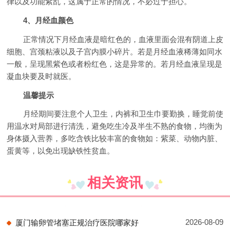
律以及功能紊乱，这属于正常的情况，不必过于担心。
4、月经血颜色
正常情况下月经血液是暗红色的，血液里面会混有阴道上皮
细胞、宫颈粘液以及子宫内膜小碎片。若是月经血液稀薄如同水
一般，呈现黑紫色或者粉红色，这是异常的。若月经血液呈现是
凝血块要及时就医。
温馨提示
月经期间要注意个人卫生，内裤和卫生巾要勤换，睡觉前使
用温水对局部进行清洗，避免吃生冷及半生不熟的食物，均衡为
身体摄入营养，多吃含铁比较丰富的食物如：紫菜、动物内脏、
蛋黄等，以免出现缺铁性贫血。
相关资讯
2026-08-09
厦门输卵管堵塞正规治疗医院哪家好