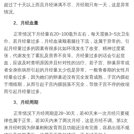
超过了十天以上而且月经淋漓不尽、月经期只有一天，这是异常
情况。
2、月经血量
正常情况下月经量在20~100毫升左右，每天需换3~5次卫生
巾。若月经量过多，月经血液顺着腿往下流，这属于异常的。引
起月经量过多的因素有很多比如环境发生了改变、精神过度紧
张，代谢发生了紊乱及营养不良等。月经量过多的话会引起贫
血，应该及时查明原因并且针对性的治疗。若子宫、卵巢异常或
者全身疾病所引起的月经量太少也是异常。一般青春期的女性月
经量会过多，因为她们的卵巢还没有完全发育成熟，子宫内膜处
于增殖期，从而引起子宫内膜脱落不完全，导致子宫不停的收缩
而引起月经量过多。
3、月经周期
正常情况下月经周期是28~30天，若40天来一次月经只要规
律也属于正常。若30天内来了两次月经，这是月经不调。第1次
来月经时因为卵巢刚刚发育而且功能还没有完善，容易出现不规