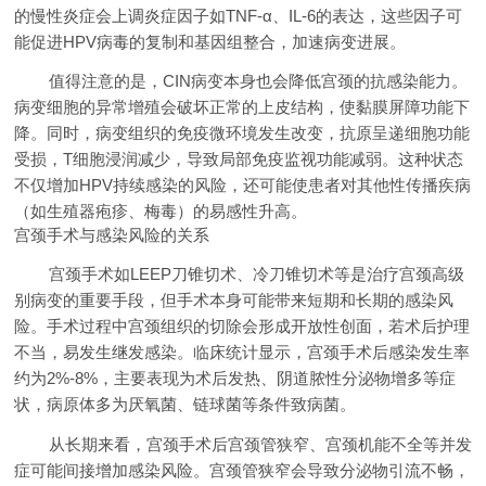
的慢性炎症会上调炎症因子如TNF-α、IL-6的表达，这些因子可
能促进HPV病毒的复制和基因组整合，加速病变进展。
值得注意的是，CIN病变本身也会降低宫颈的抗感染能力。
病变细胞的异常增殖会破坏正常的上皮结构，使黏膜屏障功能下
降。同时，病变组织的免疫微环境发生改变，抗原呈递细胞功能
受损，T细胞浸润减少，导致局部免疫监视功能减弱。这种状态
不仅增加HPV持续感染的风险，还可能使患者对其他性传播疾病
（如生殖器疱疹、梅毒）的易感性升高。
宫颈手术与感染风险的关系
宫颈手术如LEEP刀锥切术、冷刀锥切术等是治疗宫颈高级
别病变的重要手段，但手术本身可能带来短期和长期的感染风
险。手术过程中宫颈组织的切除会形成开放性创面，若术后护理
不当，易发生继发感染。临床统计显示，宫颈手术后感染发生率
约为2%-8%，主要表现为术后发热、阴道脓性分泌物增多等症
状，病原体多为厌氧菌、链球菌等条件致病菌。
从长期来看，宫颈手术后宫颈管狭窄、宫颈机能不全等并发
症可能间接增加感染风险。宫颈管狭窄会导致分泌物引流不畅，