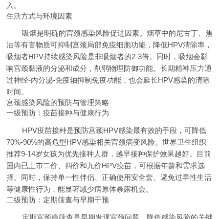
入。
生活方式与环境因素
吸烟是明确的宫颈感染风险促进因素。烟草中的尼古丁、焦
油等有害物质可抑制宫颈局部免疫细胞功能，降低HPV清除率，
吸烟者HPV持续感染风险是非吸烟者的2-3倍。同时，吸烟会影
响宫颈黏液的分泌和成分，削弱物理防御功能。长期精神压力通
过神经-内分泌-免疫轴抑制免疫功能，也会延长HPV感染的清除
时间。
宫颈感染风险的预防与管理策略
一级预防：疫苗接种与健康行为
HPV疫苗接种是预防宫颈HPV感染最有效的手段，可降低
70%-90%的高危型HPV感染相关宫颈病变风险。世界卫生组织
推荐9-14岁女孩为优先接种人群，越早接种保护效果越好。目前
国内已上市二价、四价和九价HPV疫苗，可根据年龄和需求选
择。同时，保持单一性伴侣、正确使用安全套、避免过早性生活
等健康性行为，能显著减少病原体暴露机会。
二级预防：定期筛查与早期干预
定期宫颈癌筛查是早期发现宫颈问题、降低感染风险的关键