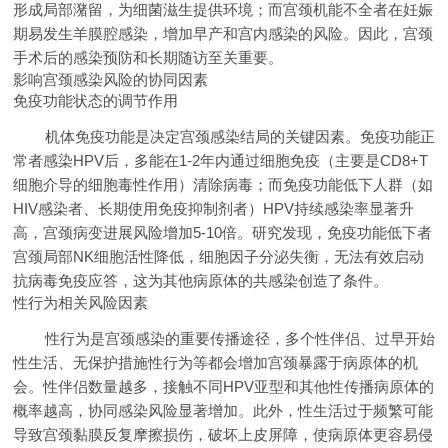
形成局部潴留，为细菌滋生提供环境；而宫颈机能不全者在妊娠
期易发生羊膜腔感染，增加早产和宫内感染的风险。因此，宫颈
手术后的感染预防和长期随访至关重要。
影响宫颈感染风险的协同因素
免疫功能状态的调节作用
机体免疫功能是决定宫颈感染结局的关键因素。免疫功能正
常者感染HPV后，多能在1-2年内通过细胞免疫（主要是CD8+T
细胞介导的细胞毒性作用）清除病毒；而免疫功能低下人群（如
HIV感染者、长期使用免疫抑制剂者）HPV持续感染率显著升
高，宫颈病变进展风险增加5-10倍。研究发现，免疫功能低下者
宫颈局部NK细胞活性降低，细胞因子分泌失衡，无法有效启动
抗病毒免疫应答，这为其他病原体的共感染创造了条件。
性行为相关风险因素
性行为是宫颈感染的重要传播途径，多个性伴侣、过早开始
性生活、无保护措施性行为等都会增加宫颈暴露于病原体的机
会。性伴侣数量越多，接触不同HPV亚型和其他性传播病原体的
概率越高，协同感染风险显著增加。此外，性生活过于频繁可能
导致宫颈黏膜反复摩擦损伤，破坏上皮屏障，使病原体更容易侵