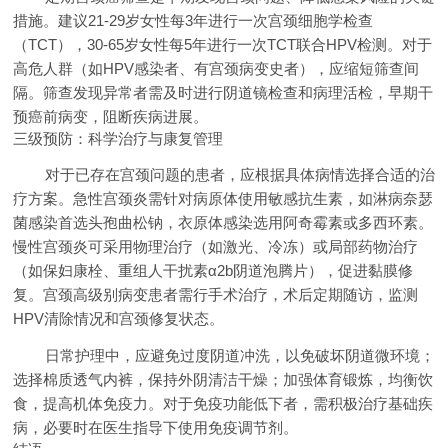
措施。建议21-29岁女性每3年进行一次宫颈细胞学检查
（TCT），30-65岁女性每5年进行一次TCT联合HPV检测。对于
高危人群（如HPV感染者、有宫颈病变史者），应缩短筛查间
隔。筛查发现异常者需及时进行阴道镜检查和病理活检，早期干
预癌前病变，阻断疾病进展。
三级预防：科学治疗与康复管理
对于已存在宫颈问题的患者，应根据具体病情选择合适的治
疗方案。急性宫颈炎需针对病原体使用敏感抗生素，如淋病奈瑟
菌感染首选头孢曲松钠，衣原体感染选用阿奇霉素或多西环素。
慢性宫颈炎可采用物理治疗（如激光、冷冻）或局部药物治疗
（如保妇康栓、重组人干扰素α2b阴道泡腾片），促进黏膜修
复。宫颈高级别病变患者需行手术治疗，术后定期随访，监测
HPV清除情况和宫颈修复状态。
日常护理中，应避免过度阴道冲洗，以免破坏阴道微环境；
选择棉质透气内裤，保持外阴清洁干燥；加强体育锻炼，均衡饮
食，提高机体免疫力。对于免疫功能低下者，需积极治疗基础疾
病，必要时在医生指导下使用免疫调节剂。