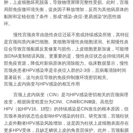
肿，上皮细胞坏死脱落，导致物理屏障完整性受损。此时，宫颈
局部免疫微环境失衡，促炎因子释放增加，反而为其他病原体的
黏附和定植创造了条件，形成“感染-炎症-更易感染”的恶性循
环。
慢性宫颈炎常由急性炎症迁延不愈或持续感染所致，其特征
是宫颈间质内淋巴细胞、浆细胞等慢性炎细胞浸润。长期慢性炎
症会导致宫颈黏膜反复修复与损伤，上皮细胞更新加速，可能增
加DNA复制错误风险。更重要的是，慢性炎症状态会持续消耗局
部免疫资源，降低对新病原体的清除能力。临床数据显示，慢性
宫颈炎患者HPV感染率是非炎症人群的2-3倍，且病毒清除时间
显著延长，这与炎症导致的免疫抑制微环境密切相关。
宫颈上皮内病变与HPV感染的相互作用
宫颈上皮内病变（CIN）是与HPV感染密切相关的宫颈病理
改变，根据病变程度分为CINⅠ、CINⅡ和CINⅢ级。高危型
HPV（如HPV16、18型）的持续感染是CIN发生的根本原因，但
宫颈本身的状态也会影响HPV感染的转归。研究发现，宫颈柱状
上皮外翻者HPV感染风险增加，这是因为柱状上皮细胞表面存在
更多HPV受体，且缺乏鳞状上皮的角质层保护。此外，宫颈黏膜