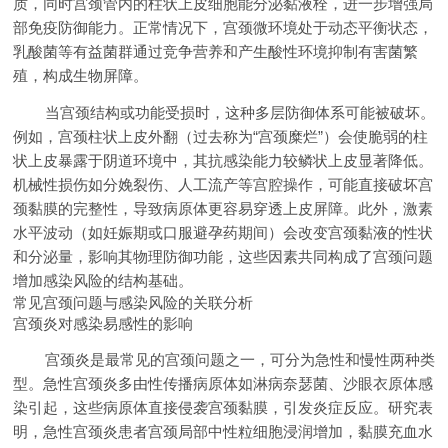
质，同时宫颈管内的柱状上皮细胞能分泌黏液栓，进一步增强局
部免疫防御能力。正常情况下，宫颈微环境处于动态平衡状态，
乳酸菌等有益菌群通过竞争营养和产生酸性环境抑制有害菌繁
殖，构成生物屏障。
当宫颈结构或功能受损时，这种多层防御体系可能被破坏。
例如，宫颈柱状上皮外翻（过去称为“宫颈糜烂”）会使脆弱的柱
状上皮暴露于阴道环境中，其抗感染能力较鳞状上皮显著降低。
机械性损伤如分娩裂伤、人工流产等宫腔操作，可能直接破坏宫
颈黏膜的完整性，导致病原体更容易穿透上皮屏障。此外，激素
水平波动（如妊娠期或口服避孕药期间）会改变宫颈黏液的性状
和分泌量，影响其物理防御功能，这些因素共同构成了宫颈问题
增加感染风险的结构基础。
常见宫颈问题与感染风险的关联分析
宫颈炎对感染易感性的影响
宫颈炎是最常见的宫颈问题之一，可分为急性和慢性两种类
型。急性宫颈炎多由性传播病原体如淋病奈瑟菌、沙眼衣原体感
染引起，这些病原体直接侵袭宫颈黏膜，引发炎症反应。研究表
明，急性宫颈炎患者宫颈局部中性粒细胞浸润增加，黏膜充血水