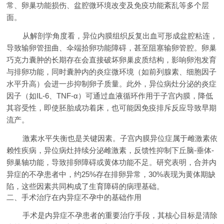
常、卵巢功能损伤、盆腔微环境改变及免疫功能紊乱等多个层
面。
从解剖学角度看，异位内膜组织反复出血可形成盆腔粘连，
导致输卵管扭曲、伞端拾卵功能障碍，甚至阻塞输卵管腔。卵巢
巧克力囊肿的长期存在会直接破坏卵巢皮质结构，影响卵泡发育
与排卵功能，同时囊肿内的炎症微环境（如前列腺素、细胞因子
水平升高）会进一步抑制卵子质量。此外，异位病灶分泌的炎症
因子（如IL-6、TNF-α）可通过血液循环作用于子宫内膜，降低
其容受性，即使胚胎成功着床，也可能因免疫排斥反应导致早期
流产。
激素水平失衡也是关键因素。子宫内膜异位症属于雌激素依
赖性疾病，异位病灶持续分泌雌激素，反馈性抑制下丘脑-垂体-
卵巢轴功能，导致排卵障碍或黄体功能不足。研究表明，合并内
异症的不孕患者中，约25%存在排卵异常，30%表现为黄体期缺
陷，这些因素共同构成了生育障碍的病理基础。
二、手术治疗在内异症不孕中的基础作用
手术是内异症不孕患者的重要治疗手段，其核心目标是清除