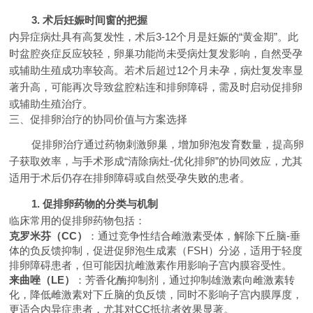
3. 术后妊娠时间窗的把握
内异症病灶具有高复发性，术后3-12个月是妊娠的“黄金期”。此
时盆腔炎症反应较轻，卵巢功能尚未受病灶复发影响，自然受孕
或辅助生殖成功率较高。若术后超过12个月未孕，病灶复发率显
著升高，可能再次导致盆腔粘连和排卵障碍，需及时启动促排卵
或辅助生殖治疗。
三、促排卵治疗的协同价值与方案选择
促排卵治疗通过药物刺激卵巢，增加卵泡发育数量，提高卵
子获取效率，与手术形成“清除病灶-优化排卵”的协同效应，尤其
适用于术后仍存在排卵障碍或自然受孕失败的患者。
1. 促排卵药物的分类与机制
临床常用的促排卵药物包括：
克罗米芬（CC）
：通过竞争性结合雌激素受体，解除下丘脑-垂
体的负反馈抑制，促进促卵泡生成素（FSH）分泌，适用于轻度
排卵障碍患者，但可能因抗雌激素作用影响子宫内膜容受性。
来曲唑（LE）
：芳香化酶抑制剂，通过抑制雄激素向雌激素转
化，降低雌激素对下丘脑的负反馈，同时不影响子宫内膜厚度，
更适合内异症患者，尤其对CC抵抗者效果显著。