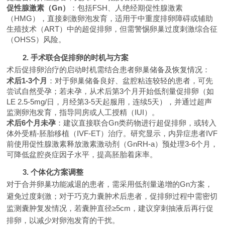
促性腺激素（Gn）
：包括FSH、人绝经期促性腺激素
（HMG），直接刺激卵泡发育，适用于中重度排卵障碍或辅助
生殖技术（ART）中的超促排卵，但需警惕卵巢过度刺激综合征
（OHSS）风险。
2. 手术联合促排卵的时机与方案
术后促排卵治疗的启动时机需结合患者卵巢储备及恢复情况：
术后1-3个月
：对于卵巢储备良好、盆腔粘连较轻的患者，可先
尝试自然受孕；若未孕，从术后第3个月开始低剂量促排卵（如
LE 2.5-5mg/日，月经第3-5天起服用，连续5天），并通过超声
监测卵泡发育，指导同房或人工授精（IUI）。
术后6个月未孕
：建议直接联合Gn类药物进行超促排卵，或转入
体外受精-胚胎移植（IVF-ET）治疗。研究显示，内异症患者IVF
前使用促性腺激素释放激素激动剂（GnRH-a）预处理3-6个月，
可降低盆腔炎症因子水平，提高胚胎着床率。
3. 个体化方案调整
对于合并卵巢功能减退的患者，需采用低剂量递增的Gn方案，
避免过度刺激；对于巧克力囊肿术后患者，促排卵过程中需密切
监测囊肿复发情况，若囊肿直径≥5cm，建议穿刺抽液后再行促
排卵，以减少对卵泡发育的干扰。