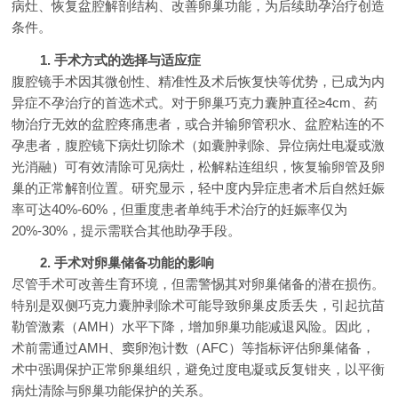
病灶、恢复盆腔解剖结构、改善卵巢功能，为后续助孕治疗创造
条件。
1. 手术方式的选择与适应症
腹腔镜手术因其微创性、精准性及术后恢复快等优势，已成为内
异症不孕治疗的首选术式。对于卵巢巧克力囊肿直径≥4cm、药
物治疗无效的盆腔疼痛患者，或合并输卵管积水、盆腔粘连的不
孕患者，腹腔镜下病灶切除术（如囊肿剥除、异位病灶电凝或激
光消融）可有效清除可见病灶，松解粘连组织，恢复输卵管及卵
巢的正常解剖位置。研究显示，轻中度内异症患者术后自然妊娠
率可达40%-60%，但重度患者单纯手术治疗的妊娠率仅为
20%-30%，提示需联合其他助孕手段。
2. 手术对卵巢储备功能的影响
尽管手术可改善生育环境，但需警惕其对卵巢储备的潜在损伤。
特别是双侧巧克力囊肿剥除术可能导致卵巢皮质丢失，引起抗苗
勒管激素（AMH）水平下降，增加卵巢功能减退风险。因此，
术前需通过AMH、窦卵泡计数（AFC）等指标评估卵巢储备，
术中强调保护正常卵巢组织，避免过度电凝或反复钳夹，以平衡
病灶清除与卵巢功能保护的关系。