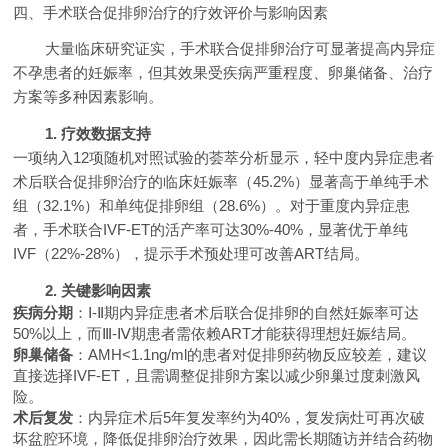
四、手术联合促排卵治疗的疗效评价与影响因素
大量临床研究证实，手术联合促排卵治疗可显著提高内异症
不孕患者的妊娠率，但其效果受疾病严重程度、卵巢储备、治疗
方案等多种因素影响。
1. 疗效数据支持
一项纳入12项随机对照试验的荟萃分析显示，轻中度内异症患者
术后联合促排卵治疗的临床妊娠率（45.2%）显著高于单纯手术
组（32.1%）和单纯促排卵组（28.6%）。对于重度内异症患
者，手术联合IVF-ET的活产率可达30%-40%，显著优于单纯
IVF（22%-28%），提示手术预处理可改善ART结局。
2. 关键影响因素
疾病分期
：Ⅰ-Ⅱ期内异症患者术后联合促排卵的自然妊娠率可达
50%以上，而Ⅲ-Ⅳ期患者需依赖ART才能获得理想妊娠结局。
卵巢储备
：AMH<1.1ng/ml的患者对促排卵药物反应较差，建议
直接选择IVF-ET，且需调整促排卵方案以减少卵巢过度刺激风
险。
术后复发
：内异症术后5年复发率约为40%，复发病灶可再次破
坏盆腔环境，降低促排卵治疗效果，因此需长期随访并结合药物