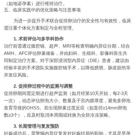
（如地诺孕素）进行维持治疗。
五、临床实践中的优化策略与注意事项
为进一步提升手术联合促排卵治疗的安全性与有效性，临床
需注重个体化方案制定与全程管理。
1. 术前评估与多学科协作
治疗前需通过腹腔镜、超声、MRI等检查明确内异症分期，结合
AMH、AFC评估卵巢储备，并由妇科、生殖科、影像科医生共
同制定治疗方案。对于深部浸润型内异症（DIE）患者，建议由
经验丰富的手术团队实施腹腔镜手术，以降低膀胱、肠道损伤等
并发症风险。
2. 促排卵过程中的监测与调整
促排卵期间需定期进行超声监测（如月经第10天开始，每2-3天
一次），动态评估卵泡大小、数量及子宫内膜厚度，避免多卵泡
发育导致的OHSS。若出现卵巢过度反应（如直径≥14mm卵泡
数≥3个），应及时取消本周期或转换为全胚冷冻策略。
3. 长期管理与复发预防
妊娠成功后，需警惕内异症复发对妊娠结局的影响，尤其是早孕